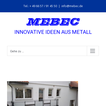
Zum
Tel.: + 49 66 57 / 91 45 50
|
info@mebec.de
Inhalt
springen
INNOVATIVE IDEEN AUS METALL
Gehe zu ...