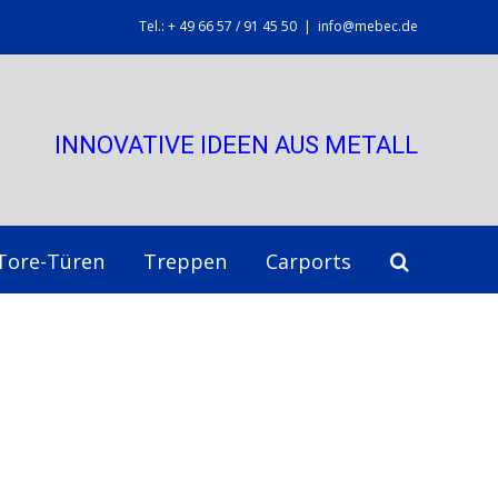
Tel.: + 49 66 57 / 91 45 50
|
info@mebec.de
INNOVATIVE IDEEN AUS METALL
Tore-Türen
Treppen
Carports