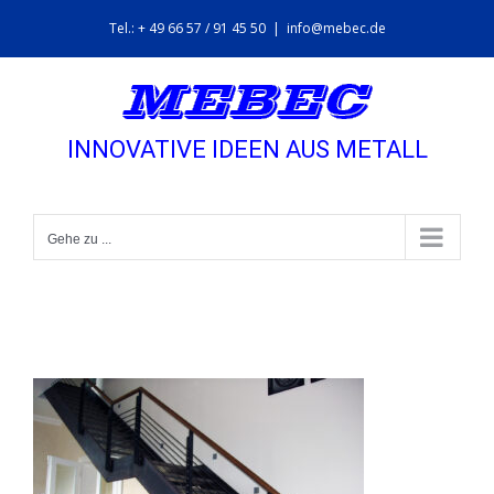
Zum
Tel.: + 49 66 57 / 91 45 50
|
info@mebec.de
Inhalt
springen
INNOVATIVE IDEEN AUS METALL
Gehe zu ...