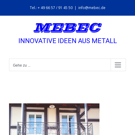
Zum
Tel.: + 49 66 57 / 91 45 50
|
info@mebec.de
Inhalt
springen
INNOVATIVE IDEEN AUS METALL
Gehe zu ...