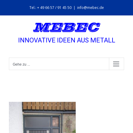
Zum
Tel.: + 49 66 57 / 91 45 50
|
info@mebec.de
Inhalt
springen
INNOVATIVE IDEEN AUS METALL
Gehe zu ...