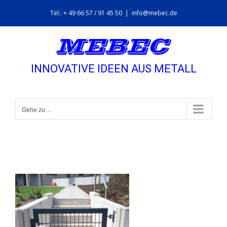
Zum
Tel.: + 49 66 57 / 91 45 50
|
info@mebec.de
Inhalt
springen
INNOVATIVE IDEEN AUS METALL
Gehe zu ...